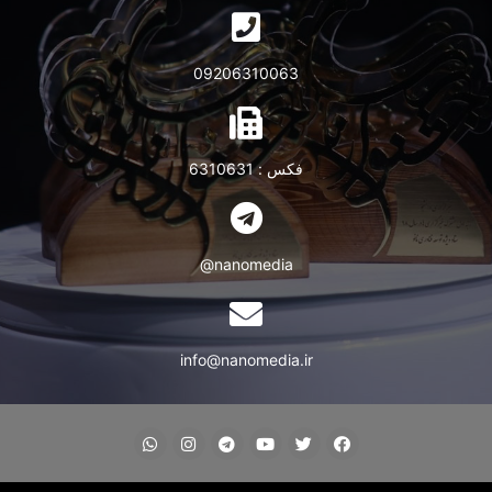
09206310063
فکس : 6310631
nanomedia@
info@nanomedia.ir