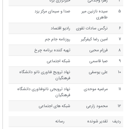
4
زهرا وجدانی
خبرگزاری برنا
5
سیده نازنین میر
صدا و سیمای مرکز یزد
طاهری
6
نرگس سادات تقوی
رادیو اقتصاد
7
امین رضا کیفرگیر
روزنامه جام جم
8
فرزام محبی
تهیه کننده برنامه چرخ
9
صبا قاسمی
شبکه اجتماعی
10
علی یوسفی
نهاد ترویج فناوری نانو دانشگاه
فرهنگیان
11
مرضیه موحدی
نهاد ترویجی نانوفناوری دانشگاه
فرهنگیان
12
محمود زارعی
شبکه های اجتماعی
ردیف
تقدیر شونده
رسانه