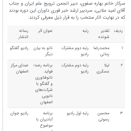
سرکار خانم بهاره صفوی، دبیر انجمن ترویج علم ایران و جناب
آقای امید ملایی، سردبیر ارشد خبر فوری داوران این دوره بودند
که در نهایت اثار منتخب را به قرار ذیل معرفی کردند:
ردیف
تقدیر
رتبه
عنوان اثر
رسانه
شونده
انتشار
1
محمدرضا
رتبه دوم مشترک
نانو به بیان
رادیو گفتگو
زمانی
رادیو
دیگر
2
لیلا
رتبه دوم مشترک
برنامه رصد؛
صدای مرکز
عسکری
رادیو
فواید
اصفهان
نانوفناوری
و گفتگو با
شرکت‌های
نانویی
اصفهان
3
محسن
رتبه اول رادیو
برنامه
رادیو جوان
رسولی
آبادیران با
موضوع