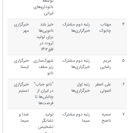
توسعه
نانوداروهای
ایرانی
4
مهتاب
رتبه دوم مشترک
خیز بلند
خبرگزاری
چابوک
خبرگزاری‌ها
نانویی‌ها
مهر
برای تولید
ثروت در
افق۱۴۱۲
5
مریم
رتبه دوم مشترک
شهرک‌سازی
خبرگزاری
رضایی
خبرگزاری‌ها
زیر سقف
ایسنا
نانو
6
علی اصغر
رتبه اول
“نانو حباب”
خبرگزاری
اصولی
خبرگزاری‌ها
در ایران از
تسنیم
چالش‌ها تا
فرصت‌ها
7
سمیه
رتبه دوم مشترک
تولید
صدا و
ناصح
سیما
نشانگر
سیما
تشخیص