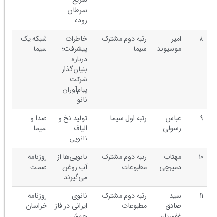
سریع
سرطان
روده
8
امیر
رتبه دوم مشترک
خاطرات
شبکه یک
موسیوند
سیما
پیشرفت؛
سیما
درباره
بنیان‌گذار
شرکت
پبام‌آوران
نانو
9
عباس
رتبه اول سیما
تولید نخ و
صدا و
رسولی
الیاف
سیما
نانویی
10
مهتاب
رتبه دوم مشترک
نانویی‌ها از
روزنامه
دمیرچی
مطبوعات
آب روغن
صمت
می‌گیرند
11
سید
رتبه دوم مشترک
نانوی
روزنامه
صادق
مطبوعات
ایرانی در فاز
خراسان
غفوریان
جهش