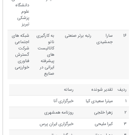
دانشگاه
علوم
پزشکی
تبریز
16
سارا
رتبه برتر صنعتی
به کارگیری
شبکه های
جمشیدی
نانو
اجتماعی
کاتالیست
شرکت
های
گسترش
پیشرفته
فناوری
ایرانی در
خوارزمی
صنایع
ردیف
تقدیر شونده
رسانه
1
میترا سعیدی کیا
خبرگزاری آنا
2
زهرا خلجی
روزنامه همشهری
3
کبرا ملیحی
خبرگزاری ایران پرس