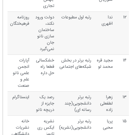
تجاری
12
ندا
رتبه اول مطبوعات
دولت ورود
روزنامه
اظهری
نکند،
فرهیختگان
ساختمان
سازی نانو
جان
نمی‌گیرد
14
مجید قره
رتبه برتر در بخش
خشکسالی
آپارات
محمد لو
شبکه‌های اجتماعی
قطعا راه
انجمن
حل داره
علمی نانو
علم و
صنعت
13
زهرا
رتبه برتر
رصد یک
اینستاگرام
لطفعلی
دانشجویی(چند
جایزه از
زاده
رسانه ای)
دریچه نانو
15
پریا
رتبه برتر
نشریه
خانه
محبی
دانشجویی(نشریه)
ایکس ری
نشریات
تایمز
دانشگاهی