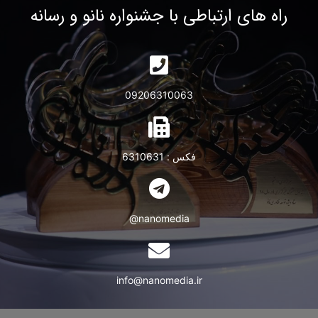
راه های ارتباطی با جشنواره نانو و رسانه
09206310063
فکس : 6310631
nanomedia@
info@nanomedia.ir